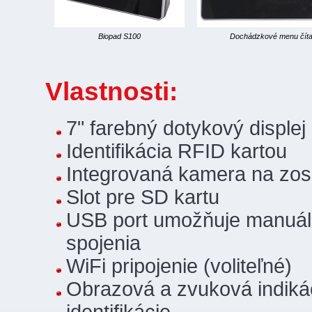
Biopad S100
Dochádzkové menu čít
Vlastnosti:
7" farebný dotykový displej
Identifikácia RFID kartou
Integrovaná kamera na zosn
Slot pre SD kartu
USB port umožňuje manuál
spojenia
WiFi pripojenie (voliteľné)
Obrazová a zvuková indikáci
identifikácie