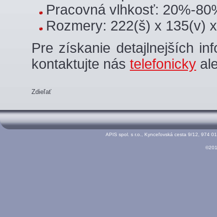
Pracovná vlhkosť: 20%-80
Rozmery: 222(š) x 135(v) 
Pre získanie detajlnejších in
kontaktujte nás
telefonicky
al
Zdieľať
APIS spol. s r.o., Kynceľovská cesta 9/12, 974 0
©2017