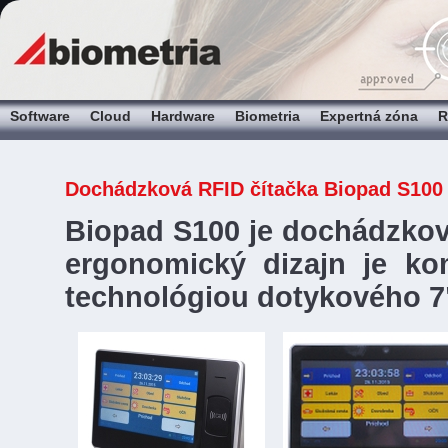
Software
Cloud
Hardware
Biometria
Expertná zóna
R
Dochádzková RFID čítačka Biopad S100
Biopad S100 je dochádzková
ergonomický dizajn je ko
technológiou dotykového 7"